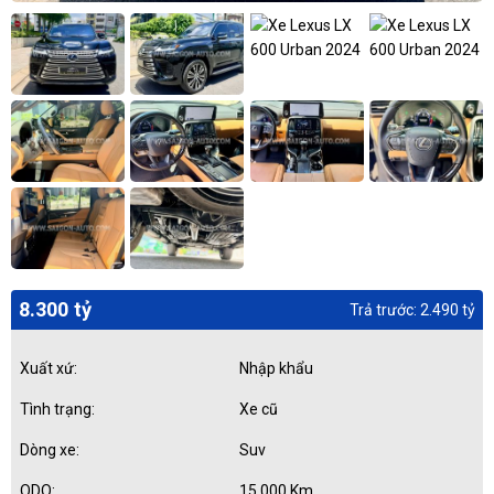
8.300 tỷ
Trả trước: 2.490 tỷ
Xuất xứ:
Nhập khẩu
Tình trạng:
Xe cũ
Dòng xe:
Suv
ODO:
15.000 Km