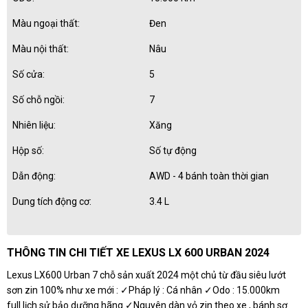
Màu ngoại thất:
Đen
Màu nội thất:
Nâu
Số cửa:
5
Số chỗ ngồi:
7
Nhiên liệu:
Xăng
Hộp số:
Số tự động
Dẫn động:
AWD - 4 bánh toàn thời gian
Dung tích động cơ:
3.4 L
THÔNG TIN CHI TIẾT XE LEXUS LX 600 URBAN 2024
Lexus LX600 Urban 7 chỗ sản xuất 2024 một chủ từ đầu siêu lướt
sơn zin 100% như xe mới : ✓Pháp lý : Cá nhân ✓Odo : 15.000km
full lịch sử bảo dưỡng hãng ✓Nguyên dàn vỏ zin theo xe , bánh sơ