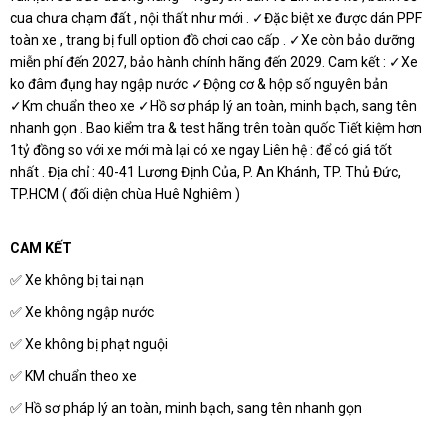
cua chưa chạm đất , nội thất như mới . ✓Đặc biệt xe được dán PPF
toàn xe , trang bị full option đồ chơi cao cấp . ✓Xe còn bảo dưỡng
miễn phí đến 2027, bảo hành chính hãng đến 2029. Cam kết : ✓Xe
ko đâm đụng hay ngập nước ✓Động cơ & hộp số nguyên bản
✓Km chuẩn theo xe ✓Hồ sơ pháp lý an toàn, minh bạch, sang tên
nhanh gọn . Bao kiểm tra & test hãng trên toàn quốc Tiết kiệm hơn
1tỷ đồng so với xe mới mà lại có xe ngay Liên hệ : để có giá tốt
nhất . Địa chỉ : 40-41 Lương Định Của, P. An Khánh, TP. Thủ Đức,
TP.HCM ( đối diện chùa Huê Nghiêm )
CAM KẾT
✅ Xe không bị tai nạn
✅ Xe không ngập nước
✅ Xe không bị phạt nguội
✅ KM chuẩn theo xe
✅ Hồ sơ pháp lý an toàn, minh bạch, sang tên nhanh gọn