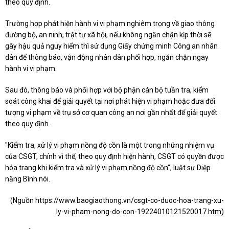
theo quy định.
Trường hợp phát hiện hành vi vi phạm nghiêm trọng về giao thông
đường bộ, an ninh, trật tự xã hội, nếu không ngăn chặn kịp thời sẽ
gây hậu quả nguy hiểm thì sử dụng Giấy chứng minh Công an nhân
dân để thông báo, vận động nhân dân phối hợp, ngăn chặn ngay
hành vi vi phạm.
Sau đó, thông báo và phối hợp với bộ phận cán bộ tuần tra, kiểm
soát công khai để giải quyết tại nơi phát hiện vi phạm hoặc đưa đối
tượng vi phạm về trụ sở cơ quan công an nơi gần nhất để giải quyết
theo quy định.
"Kiểm tra, xử lý vi phạm nồng độ cồn là một trong những nhiệm vụ
của CSGT, chính vì thế, theo quy định hiện hành, CSGT có quyền được
hóa trang khi kiểm tra và xử lý vi phạm nồng độ cồn", luật sư Diệp
năng Bình nói.
(Nguồn
https://www.baogiaothong.vn/csgt-co-duoc-hoa-trang-xu-
ly-vi-pham-nong-do-con-19224010121520017.htm
)