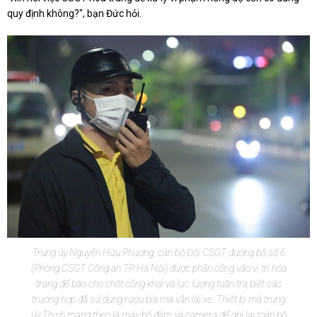
quy định không?", bạn Đức hỏi.
Trung úy Nguyễn Hữu Phương, cán bộ Đội CSGT đường bộ số 6
(Phòng CSGT Công an TP Hà Nội) được phân công vào vị trí hóa
trang để báo cho chốt công khai và lực lượng tuần tra biết các
trường hợp đã sử dụng rượu bia mà vẫn lái xe. Thiết bị mà trung
úy Thịnh mang theo là máy bộ đàm và camera để ghi lại toàn bộ