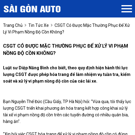
Trang Chủ
Tin Tức Xe
CSGT Có Được Mặc Thường Phục Để Xử
Lý Vi Phạm Nồng Độ Cồn Không?
CSGT CÓ ĐƯỢC MẶC THƯỜNG PHỤC ĐỂ XỬ LÝ VI PHẠM
NỒNG ĐỘ CỒN KHÔNG?
Luật sư Diệp Năng Bình cho biết, theo quy định hiện hành thì lực
lượng CSGT được phép hóa trang để làm nhiệm vụ tuần tra, kiểm
soát và xử lý vi phạm nồng độ cồn của các lái xe.
Bạn Nguyễn Thế Đức (Cầu Giấy, TP Hà Nội) hỏi: "Vừa qua, tôi thấy lực
lượng CSGT triển khai phương án hóa trang kết hợp công khai xử lý
tài xế vi phạm nồng độ cồn trên các tuyến đường có nhiều quán bia,
hàng ăn".
"Xin hỏi việc CSGT hóa trang để xử lý vi phạm nồng độ cồn có đúng