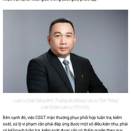
Luật sư Diệp Năng Bình, Trưởng văn phòng Luật sư Tinh Thông
Luật (Đoàn Luật sư TP.HCM).
Bên cạnh đó, việc CSGT mặc thường phục phối hợp tuần tra, kiểm
soát, xử lý vi phạm cần phải đáp ứng được một số điều kiện như, phải
có kế hoạch tuần tra, kiểm soát được cấp có thẩm quyền theo quy