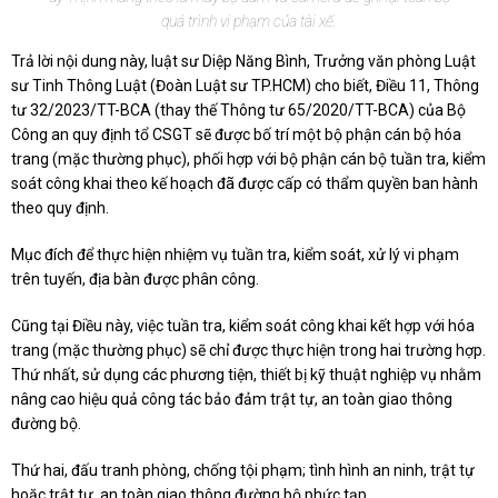
quá trình vi phạm của tài xế.
Trả lời nội dung này, luật sư Diệp Năng Bình, Trưởng văn phòng Luật
sư Tinh Thông Luật (Đoàn Luật sư TP.HCM) cho biết, Điều 11, Thông
tư 32/2023/TT-BCA (thay thế Thông tư 65/2020/TT-BCA) của Bộ
Công an quy định tổ CSGT sẽ được bố trí một bộ phận cán bộ hóa
trang (mặc thường phục), phối hợp với bộ phận cán bộ tuần tra, kiểm
soát công khai theo kế hoạch đã được cấp có thẩm quyền ban hành
theo quy định.
Mục đích để thực hiện nhiệm vụ tuần tra, kiểm soát, xử lý vi phạm
trên tuyến, địa bàn được phân công.
Cũng tại Điều này, việc tuần tra, kiểm soát công khai kết hợp với hóa
trang (mặc thường phục) sẽ chỉ được thực hiện trong hai trường hợp.
Thứ nhất, sử dụng các phương tiện, thiết bị kỹ thuật nghiệp vụ nhằm
nâng cao hiệu quả công tác bảo đảm trật tự, an toàn giao thông
đường bộ.
Thứ hai, đấu tranh phòng, chống tội phạm; tình hình an ninh, trật tự
hoặc trật tự, an toàn giao thông đường bộ phức tạp.