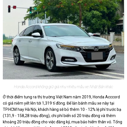
Honda Accord không giữ giá như nhiều mẫu xe Nhật Bản khác
Ở thời điểm tung ra thị trường Việt Nam năm 2019, Honda Acccord
có giá niêm yết lên tới 1,319 tỉ đồng. Để lăn bánh mẫu xe này tại
TP.HCM hay Hà Nội, khách hàng sẽ bỏ thêm 10 - 12% lệ phí trước bạ
(131,9 - 158,28 triệu đồng), chi phí biển số 20 triệu đồng và thêm
khoảng 20 triệu đồng cho việc đăng ký, mua bảo hiểm thân vỏ. Tổng