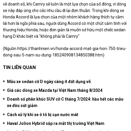
về doanh số, khi Camry sẽ luôn là một lựa chọn của số đông, vì dòng
xe này đáp ứng cho các nhu cầu đi lại đơn thuần. Trong khi dòng xe
Honda Accord là lựa chọn của một nhóm khách hàng thích tự cầm
lái hơn là ngồi phía sau, người dùng Accord có một chút cảm tình với
thương hiệu Honda, hoặc đơn giản là muốn sở hữu một chiếc sedan
hạng D khác biệt và "không phải là Camry"
(Nguồn
https://thanhnien.vn/honda-accord-mat-gia-hon-750-trieu-
dong-sau-5-nam-su-dung-185240908134850388.htm
)
TIN LIÊN QUAN
Mẫu xe sedan cỡ D ngày càng ít đất dụng võ
Giá các dòng xe Mazda tại Việt Nam tháng 8/2024
Doanh số phân khúc SUV cỡ C tháng 7/2024: hầu hết các mẫu
xe đều sút giảm
Cách xử lý khi xe ô tô bị cạn nước mát
Haval Jolion Hybrid sắp ra mắt thị trường Việt Nam