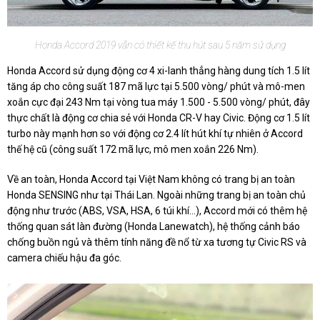
Honda Accord 2019 vẫn có thiết kế thu hút sau 5 năm sử dụng
Honda Accord sử dụng động cơ 4 xi-lanh thẳng hàng dung tích 1.5 lít
tăng áp cho công suất 187 mã lực tại 5.500 vòng/ phút và mô-men
xoắn cực đại 243 Nm tại vòng tua máy 1.500 - 5.500 vòng/ phút, đây
thực chất là động cơ chia sẻ với Honda CR-V hay Civic. Động cơ 1.5 lít
turbo này mạnh hơn so với động cơ 2.4 lít hút khí tự nhiên ở Accord
thế hệ cũ (công suất 172 mã lực, mô men xoắn 226 Nm).
Về an toàn, Honda Accord tại Việt Nam không có trang bị an toàn
Honda SENSING như tại Thái Lan. Ngoài những trang bị an toàn chủ
động như trước (ABS, VSA, HSA, 6 túi khí...), Accord mới có thêm hệ
thống quan sát làn đường (Honda Lanewatch), hệ thống cảnh báo
chống buồn ngủ và thêm tính năng đề nổ từ xa tương tự Civic RS và
camera chiếu hậu đa góc.