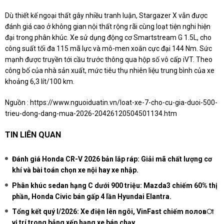
Dù thiết kế ngoại thất gây nhiều tranh luận, Stargazer X vẫn được
đánh giá cao ở không gian nội thất rộng rãi cùng loạt tiện nghi hiện
đại trong phân khúc. Xe sử dụng động cơ Smartstream G 1.5L, cho
công suất tối đa 115 mã lực và mô-men xoắn cực đại 144 Nm. Sức
mạnh được truyền tới cầu trước thông qua hộp số vô cấp iVT. Theo
công bố của nhà sản xuất, mức tiêu thụ nhiên liệu trung bình của xe
khoảng 6,3 lít/100 km.
Nguồn :
https://www.nguoiduatin.vn/loat-xe-7-cho-cu-gia-duoi-500-
trieu-dong-dang-mua-2026-20426120504501134.htm
TIN LIÊN QUAN
Đánh giá Honda CR-V 2026 bản lắp ráp: Giải mã chất lượng cơ
khí và bài toán chọn xe nội hay xe nhập.
Phân khúc sedan hạng C dưới 900 triệu: Mazda3 chiếm 60% thị
phần, Honda Civic bán gấp 4 lần Hyundai Elantra.
Tổng kết quý I/2026: Xe điện lên ngôi, VinFast chiếm половা
vị trí trong bảng xếp hạng xe bán chạy.