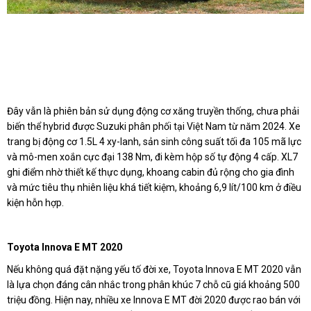
Đây vẫn là phiên bản sử dụng động cơ xăng truyền thống, chưa phải
biến thể hybrid được Suzuki phân phối tại Việt Nam từ năm 2024. Xe
trang bị động cơ 1.5L 4 xy-lanh, sản sinh công suất tối đa 105 mã lực
và mô-men xoắn cực đại 138 Nm, đi kèm hộp số tự động 4 cấp. XL7
ghi điểm nhờ thiết kế thực dụng, khoang cabin đủ rộng cho gia đình
và mức tiêu thụ nhiên liệu khá tiết kiệm, khoảng 6,9 lít/100 km ở điều
kiện hỗn hợp.
Toyota Innova E MT 2020
Nếu không quá đặt nặng yếu tố đời xe, Toyota Innova E MT 2020 vẫn
là lựa chọn đáng cân nhắc trong phân khúc 7 chỗ cũ giá khoảng 500
triệu đồng. Hiện nay, nhiều xe Innova E MT đời 2020 được rao bán với