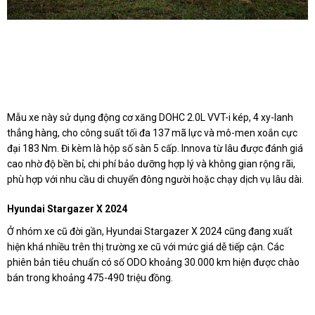
Mẫu xe này sử dụng động cơ xăng DOHC 2.0L VVT-i kép, 4 xy-lanh
thẳng hàng, cho công suất tối đa 137 mã lực và mô-men xoắn cực
đại 183 Nm. Đi kèm là hộp số sàn 5 cấp. Innova từ lâu được đánh giá
cao nhờ độ bền bỉ, chi phí bảo dưỡng hợp lý và không gian rộng rãi,
phù hợp với nhu cầu di chuyển đông người hoặc chạy dịch vụ lâu dài.
Hyundai Stargazer X 2024
Ở nhóm xe cũ đời gần, Hyundai Stargazer X 2024 cũng đang xuất
hiện khá nhiều trên thị trường xe cũ với mức giá dễ tiếp cận. Các
phiên bản tiêu chuẩn có số ODO khoảng 30.000 km hiện được chào
bán trong khoảng 475-490 triệu đồng.