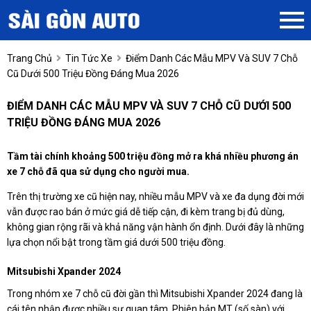
Trang Chủ
Tin Tức Xe
Điểm Danh Các Mẫu MPV Và SUV 7 Chỗ
Cũ Dưới 500 Triệu Đồng Đáng Mua 2026
ĐIỂM DANH CÁC MẪU MPV VÀ SUV 7 CHỖ CŨ DƯỚI 500
TRIỆU ĐỒNG ĐÁNG MUA 2026
Tầm tài chính khoảng 500 triệu đồng mở ra khá nhiều phương án
xe 7 chỗ đã qua sử dụng cho người mua.
Trên thị trường xe cũ hiện nay, nhiều mẫu MPV và xe đa dụng đời mới
vẫn được rao bán ở mức giá dễ tiếp cận, đi kèm trang bị đủ dùng,
không gian rộng rãi và khả năng vận hành ổn định. Dưới đây là những
lựa chọn nổi bật trong tầm giá dưới 500 triệu đồng.
Mitsubishi Xpander 2024
Trong nhóm xe 7 chỗ cũ đời gần thì Mitsubishi Xpander 2024 đang là
cái tên nhận được nhiều sự quan tâm. Phiên bản MT (số sàn) với