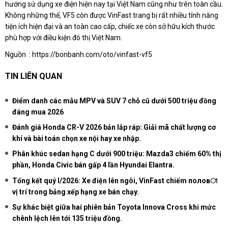
hướng sử dụng xe điện hiện nay tại Việt Nam cũng như trên toàn cầu.
Không những thế, VF5 còn được VinFast trang bị rất nhiều tính năng
tiện ích hiện đại và an toàn cao cấp, chiếc xe còn sở hữu kích thước
phù hợp với điều kiện đô thị Việt Nam.
Nguồn :
https://bonbanh.com/oto/vinfast-vf5
TIN LIÊN QUAN
Điểm danh các mẫu MPV và SUV 7 chỗ cũ dưới 500 triệu đồng
đáng mua 2026
Đánh giá Honda CR-V 2026 bản lắp ráp: Giải mã chất lượng cơ
khí và bài toán chọn xe nội hay xe nhập.
Phân khúc sedan hạng C dưới 900 triệu: Mazda3 chiếm 60% thị
phần, Honda Civic bán gấp 4 lần Hyundai Elantra.
Tổng kết quý I/2026: Xe điện lên ngôi, VinFast chiếm половা
vị trí trong bảng xếp hạng xe bán chạy.
Sự khác biệt giữa hai phiên bản Toyota Innova Cross khi mức
chênh lệch lên tới 135 triệu đồng.