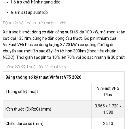
Hỗ trợ khởi hành ngang dốc
Giám sát áp suất lốp
Động Cơ Vận Hành Trên VinFast VF5
Xe trang bị một động cơ điện công suất tối đa 100 kW, mô-men xoắn
cực đại 135 Nm, cùng hệ dẫn động cầu trước. Bộ pin lithium của
VinFast VF5 Plus có dung lượng 37,23 kWh có quãng đường di
chuyển sau một lần sạc đầy lên tới hơn 300km (theo tiêu chuẩn
NEDC). Thời gian sạc pin từ 10% lên 70% với bộ sạc nhanh là 30 phút.
Thông Số Kỹ Thuật Của VinFast VF5
Bảng thông số kỹ thuật Vinfast VF5 2026
VinFast VF 5
Thông số kỹ thuật
Plus
3.965 x 1.720 x
Kích thước (DxRxC) (mm)
1.580
Chiều dài cơ sở (mm)
2.513