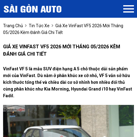
Trang Chủ
Tin Tức Xe
Giá Xe VinFast VF5 2026 Mới Tháng
05/2026 Kèm Đánh Giá Chi Tiết
GIÁ XE VINFAST VF5 2026 MỚI THÁNG 05/2026 KÈM
ĐÁNH GIÁ CHI TIẾT
VinFast VF 5
là mẫu SUV điện hạng A 5 chỗ thuộc dải sản phẩm
mới của
VinFast
. Dù nằm ở phân khúc xe cỡ nhỏ, VF 5 vẫn sở hữu
kích thước tổng thể và chiều dài cơ sở nhỉnh hơn nhiều đối thủ
cùng phân khúc như
Kia Morning
,
Hyundai Grand i10
hay
VinFast
Fadil
.