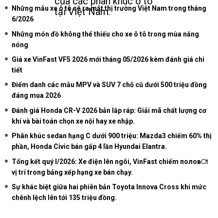
của các phân khúc ô tô
Những mẫu xe ô tô sẽ ra mắt thị trường Việt Nam trong tháng
tại Việt Nam.
6/2026
Những món đồ không thể thiếu cho xe ô tô trong mùa nắng
nóng
Giá xe VinFast VF5 2026 mới tháng 05/2026 kèm đánh giá chi
tiết
Điểm danh các mẫu MPV và SUV 7 chỗ cũ dưới 500 triệu đồng
đáng mua 2026
Đánh giá Honda CR-V 2026 bản lắp ráp: Giải mã chất lượng cơ
khí và bài toán chọn xe nội hay xe nhập.
Phân khúc sedan hạng C dưới 900 triệu: Mazda3 chiếm 60% thị
phần, Honda Civic bán gấp 4 lần Hyundai Elantra.
Tổng kết quý I/2026: Xe điện lên ngôi, VinFast chiếm половা
vị trí trong bảng xếp hạng xe bán chạy.
Sự khác biệt giữa hai phiên bản Toyota Innova Cross khi mức
chênh lệch lên tới 135 triệu đồng.