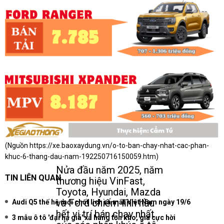
(Nguồn
https://xe.baoxaydung.vn/o-to-ban-chay-nhat-cac-phan-
khuc-6-thang-dau-nam-192250716150059.htm
)
Nửa đầu năm 2025, năm
TIN LIÊN QUAN
thương hiệu VinFast,
Toyota, Hyundai, Mazda
và Ford chiếm lĩnh hầu
Audi Q5 thế hệ mới chốt lịch ra mắt Việt Nam ngày 19/6
hết vị trí bán chạy nhất
3 mẫu ô tô 'đại hạ giá' xả hàng tồn kho, giá cực hời